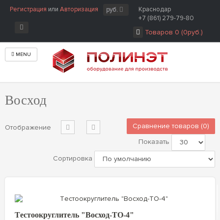
Регистрация
или
Авторизация
Краснодар
руб.
+7 (861) 279-79-80
Товаров 0 (0руб.)
MENU
Главная
Производитель
Восход
Восход
Сравнение товаров (0)
Отображение
Показать
Сортировка
Tестоокруглитель "Восход-ТО-4"