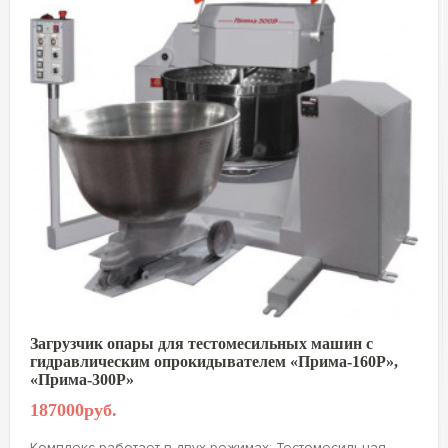
Загрузчик опары для тестомесильных машин с
гидравлическим опрокидывателем «Прима-160P»,
«Прима-300P»
187000руб.
Комплекс работает в двух режимах: Тестомесильная