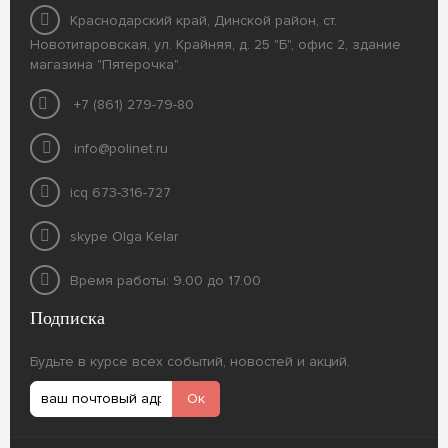
Краснодарский край, Динской район, ст.
Новотитаровская, ул. Крайняя, д. 25 "Б", офис 2, здание
магазина "Пятерочка".
+7 (861) 279-79-80
info@polinet.ru
icq 673-316-727
skype Olga Kelar
Время работы: 9.00 до 17.00
Подписка
Будьте в курсе всех событий, новостей и акций.