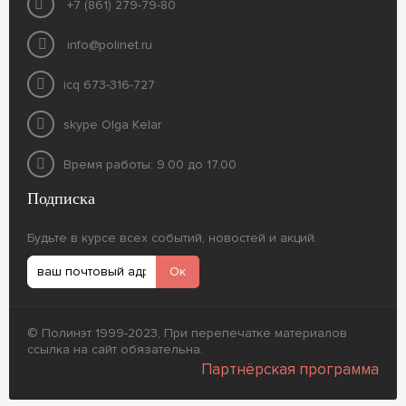
+7 (861) 279-79-80
info@polinet.ru
icq 673-316-727
skype Olga Kelar
Время работы: 9.00 до 17.00
Подписка
Будьте в курсе всех событий, новостей и акций.
© Полинэт 1999-2023, При перепечатке материалов
ссылка на сайт обязательна.
Партнёрская программа