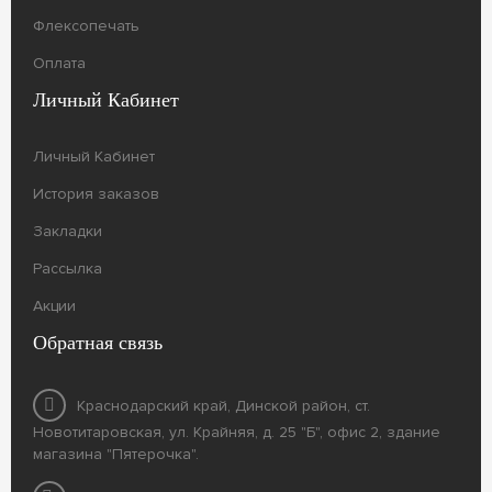
Флексопечать
Оплата
Личный Кабинет
Личный Кабинет
История заказов
Закладки
Рассылка
Акции
Обратная связь
Краснодарский край, Динской район, ст.
Новотитаровская, ул. Крайняя, д. 25 "Б", офис 2, здание
магазина "Пятерочка".