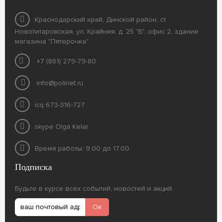
Краснодарский край, Динской район, ст.
Новотитаровская, ул. Крайняя, д. 25 "Б", офис 2, здание
магазина "Пятерочка".
+7 (861) 279-79-80
info@polinet.ru
icq 673-316-727
skype Olga Kelar
Время работы: 9.00 до 17.00
Подписка
Будьте в курсе всех событий, новостей и акций.