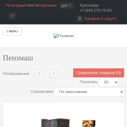
Регистрация
или
Авторизация
Краснодар
руб.
+7 (861) 279-79-80
Товаров 0 (0руб.)
MENU
Главная
Производитель
Пензмаш
Пензмаш
Сравнение товаров (0)
Отображение
Показать
Сортировка