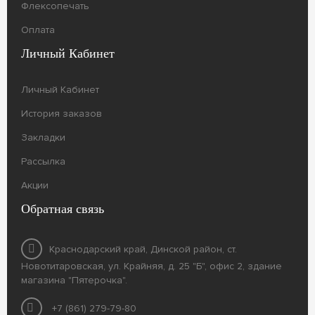
Флексопечать
Оплата
Личный Кабинет
Личный Кабинет
История заказов
Закладки
Рассылка
Акции
Обратная связь
Краснодарский край, Динской район, ст.
Новотитаровская, ул. Крайняя, д. 25 "Б", офис 2, здание
магазина "Пятерочка".
+7 (861) 279-79-80