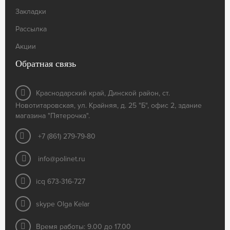
Закладки
Рассылка
Акции
Обратная связь
Краснодарский край, Динской район, ст.
Новотитаровская, ул. Крайняя, д. 25 "Б", офис 2, здание
магазина "Пятерочка".
+7 (861) 279-79-80
info@polinet.ru
icq 673-316-727
skype Olga Kelar
Время работы: 9.00 до 17.00