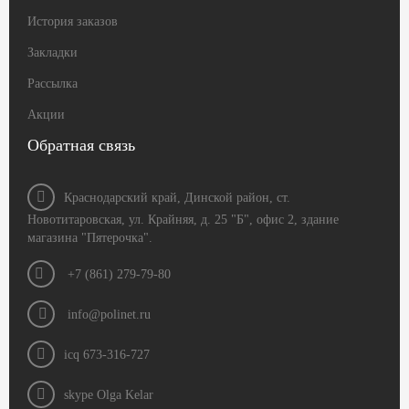
История заказов
Закладки
Рассылка
Акции
Обратная связь
Краснодарский край, Динской район, ст.
Новотитаровская, ул. Крайняя, д. 25 "Б", офис 2, здание
магазина "Пятерочка".
+7 (861) 279-79-80
info@polinet.ru
icq 673-316-727
skype Olga Kelar