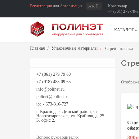
Регистрация
или
Авторизация
Краснодар
руб.
+7 (861) 279-79-
КАТАЛОГ
Главная
Упаковочные материалы
Стрейч пленка
Стр
+7 (861) 279 79 80
+7 (918) 488 09 65
Отображ
info@polinet.ru
polinet@polinet.ru
icq - 673-316-727
г. Краснодар, Динской район, ст.
Новотитаровская, ул. Крайняя, д. 25
Б, офис 2.
Стре
обмо
300р
Вопрос руководителю: