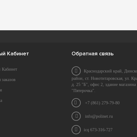
ый Кабинет
Обратная связь
 Кабинет
Краснодарский край, Динск
район, ст. Новотитаровская, ул. Кр
 заказов
д. 25 "Б", офис 2, здание магазина
и
"Пятерочка".
а
+7 (861) 279-79-80
info@polinet.ru
icq 673-316-727