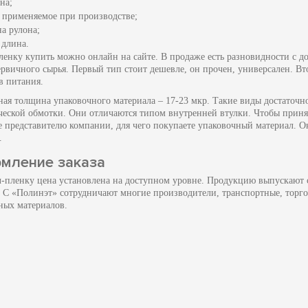
на;
, применяемое при производстве;
а рулона;
 длина.
ленку купить можно онлайн на сайте. В продаже есть разновидности с д
ервичного сырья. Первый тип стоит дешевле, он прочен, универсален. Вт
в питания.
ная толщина упаковочного материала – 17-23 мкр. Такие виды достаточн
ческой обмотки. Они отличаются типом внутренней втулки. Чтобы приня
е представителю компании, для чего покупаете упаковочный материал. О
.
мление заказа
ч-пленку цена установлена на доступном уровне. Продукцию выпускают 
. С «Полинэт» сотрудничают многие производители, транспортные, торг
ных материалов.