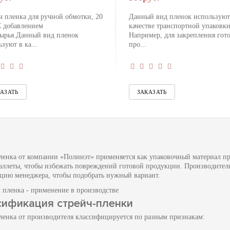
ч пленка для ручной обмотки, 20
Данный вид пленок используют
С добавлением
качестве транспортной упаковки
сырья.Данный вид пленок
Например, для закрепления гот
зуют в ка...
про...
ленка от компании «Полинэт» применяется как упаковочный материал п
аллеты, чтобы избежать повреждений готовой продукции. Производитель
ацию менеджера, чтобы подобрать нужный вариант.
сификация стрейч-пленки
ленка от производителя классифицируется по разным признакам: