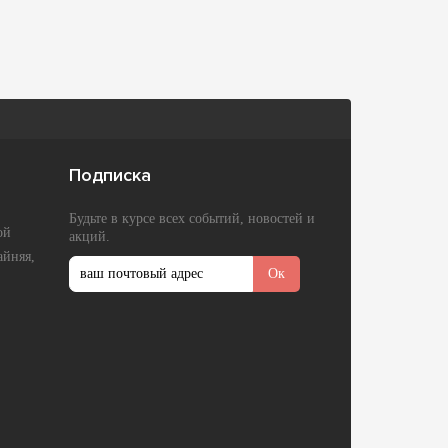
Подписка
Будьте в курсе всех событий, новостей и
ой
акций.
айняя,