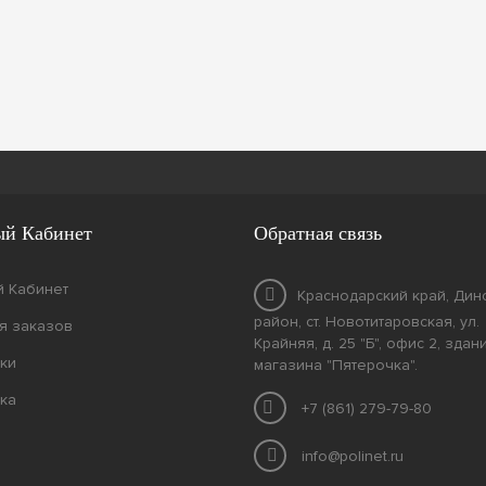
й Кабинет
Обратная связь
 Кабинет
Краснодарский край, Дин
район, ст. Новотитаровская, ул.
я заказов
Крайняя, д. 25 "Б", офис 2, здан
ки
магазина "Пятерочка".
ка
+7 (861) 279-79-80
info@polinet.ru