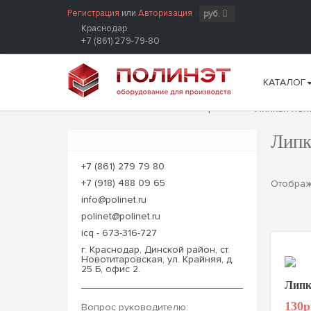
Регистрация
или
Авторизация
руб.
Краснодар
+7 (861) 279-79-80
КАТАЛОГ
Главная
Упаковочные материалы
Липкая лен
Липк
+7 (861) 279 79 80
+7 (918) 488 09 65
Отобра
info@polinet.ru
polinet@polinet.ru
icq - 673-316-727
г. Краснодар, Динской район, ст.
Новотитаровская, ул. Крайняя, д.
25 Б, офис 2.
Липк
130р
Вопрос руководителю: