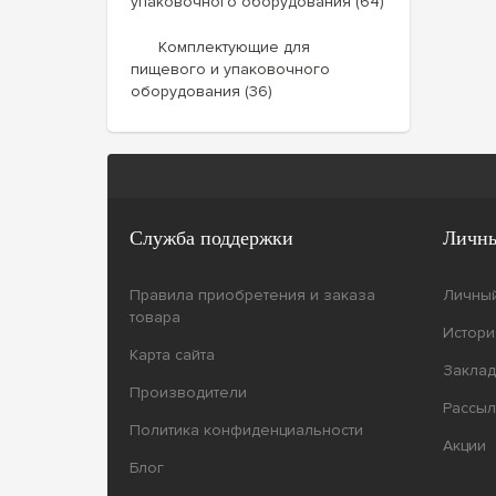
упаковочного оборудования (64)
Комплектующие для
пищевого и упаковочного
оборудования (36)
Служба поддержки
Личны
Правила приобретения и заказа
Личный
товара
Истори
Карта сайта
Заклад
Производители
Рассыл
Политика конфиденциальности
Акции
Блог