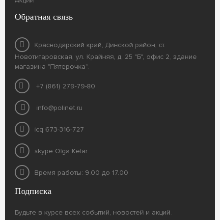
Акции
Обратная связь
Краснодарский край, Динской район, ст.
Новотитаровская, ул. Крайняя, д. 25 "Б", офис 2, здание
магазина "Пятерочка".
+7 (861) 279-79-80
info@polinet.ru
icq 673-316-727
skype Olga Kelar
Время работы: 9.00 до 17.00
Подписка
Будьте в курсе всех событий, новостей и акций.