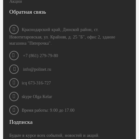
Акции
Обратная связь
Краснодарский край, Динской район, ст.
Новотитаровская, ул. Крайняя, д. 25 "Б", офис 2, здание
магазина "Пятерочка".
+7 (861) 279-79-80
info@polinet.ru
icq 673-316-727
skype Olga Kelar
Время работы: 9.00 до 17.00
Подписка
Будьте в курсе всех событий, новостей и акций.