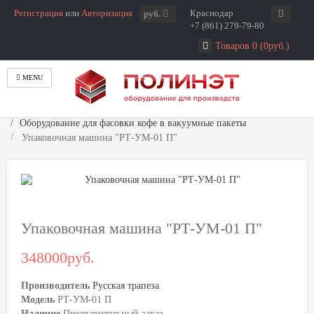
Регистрация
или
Авторизация
Краснодар
руб.
+7 (861) 279-79-80
Товаров 0 (0руб.)
MENU
Главная
Упаковка продуктов
Оборудование для фасовки кофе в вакуумные пакеты
Упаковочная машина "РТ-УМ-01 П"
Упаковочная машина "РТ-УМ-01 П"
348000руб.
Производитель
Русская трапеза
Модель
РТ-УМ-01 П
Наличие
Предварительный заказ