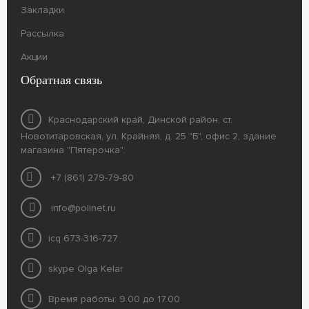
Закладки
Рассылка
Акции
Обратная связь
Краснодарский край, Динской район, ст.
Новотитаровская, ул. Крайняя, д. 25 "Б", офис 2, здание
магазина "Пятерочка".
+7 (861) 279-79-80
info@polinet.ru
icq 673-316-727
skype Olga Kelar
Время работы: 9.00 до 17.00