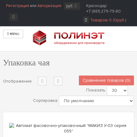
Регистрация
или
Авторизация
Краснодар
руб.
+7 (861) 279-79-80
Товаров 0 (0руб.)
MENU
Главная
Упаковка продуктов
Упаковка чая
Упаковка чая
Сравнение товаров (0)
Отображение
Показать
Сортировка