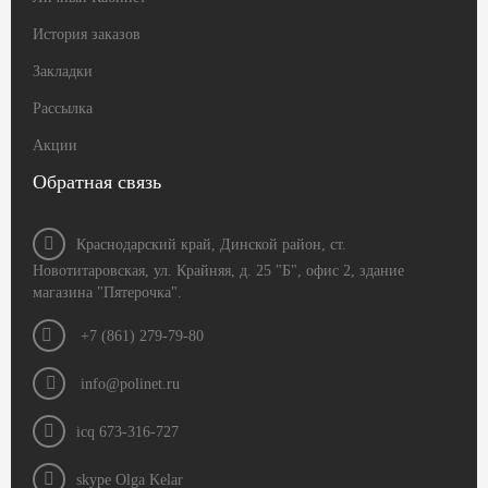
История заказов
Закладки
Рассылка
Акции
Обратная связь
Краснодарский край, Динской район, ст.
Новотитаровская, ул. Крайняя, д. 25 "Б", офис 2, здание
магазина "Пятерочка".
+7 (861) 279-79-80
info@polinet.ru
icq 673-316-727
skype Olga Kelar