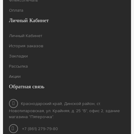
Флексопечать
Оплата
Личный Кабинет
Личный Кабинет
История заказов
Закладки
Рассылка
Акции
Обратная связь
Краснодарский край, Динской район, ст.
Новотитаровская, ул. Крайняя, д. 25 "Б", офис 2, здание
магазина "Пятерочка".
+7 (861) 279-79-80