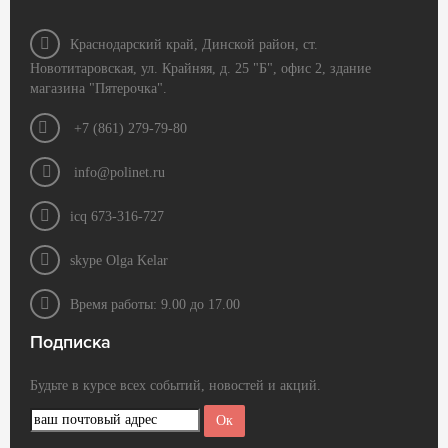
Краснодарский край, Динской район, ст.
Новотитаровская, ул. Крайняя, д. 25 "Б", офис 2, здание
магазина "Пятерочка".
+7 (861) 279-79-80
info@polinet.ru
icq 673-316-727
skype Olga Kelar
Время работы: 9.00 до 17.00
Подписка
Будьте в курсе всех событий, новостей и акций.