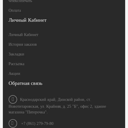
Флексопечать
Оплата
Личный Кабинет
Личный Кабинет
История заказов
Закладки
Рассылка
Акции
Обратная связь
Краснодарский край, Динской район, ст.
Новотитаровская, ул. Крайняя, д. 25 "Б", офис 2, здание
магазина "Пятерочка".
+7 (861) 279-79-80