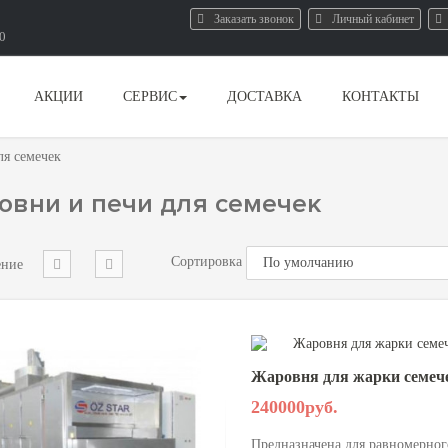
Заказать звонок
Личный кабинет
80
АКЦИИ
СЕРВИС
ДОСТАВКА
КОНТАКТЫ
ля семечек
вни и печи для семечек
Сортировка
ение
Жаровня для жарки семеч
240000руб.
Предназначена для равномерног