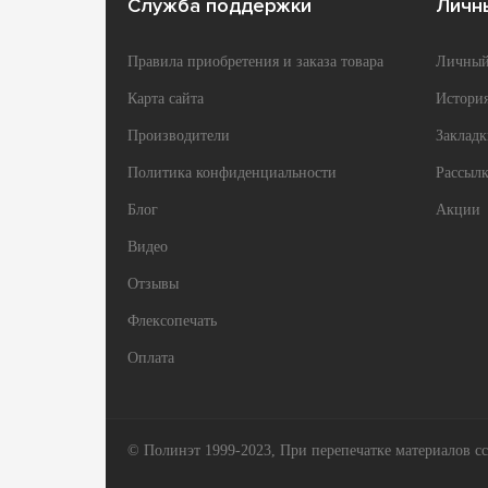
Служба поддержки
Личн
Правила приобретения и заказа товара
Личный
Карта сайта
История
Производители
Закладк
Политика конфиденциальности
Рассылк
Блог
Акции
Видео
Отзывы
Флексопечать
Оплата
© Полинэт 1999-2023, При перепечатке материалов сс