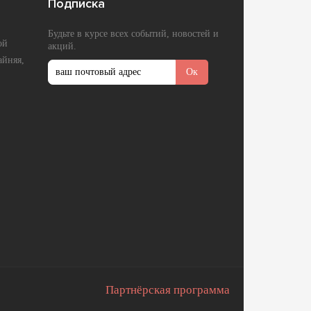
Подписка
Будьте в курсе всех событий, новостей и
ой
акций.
айняя,
Партнёрская программа