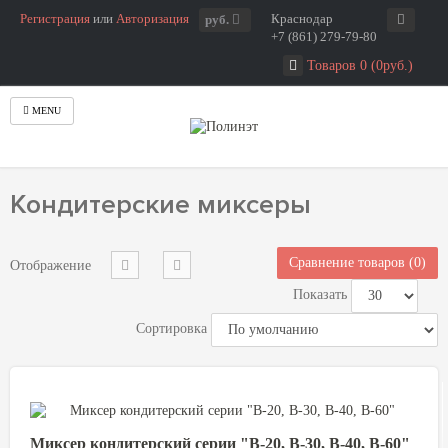
Регистрация
или
Авторизация
Краснодар
руб.
+7 (861) 279-79-80
Товаров 0 (0руб.)
MENU
Главная
Хлебопекарное оборудование
Кондитерские миксеры
Кондитерские миксеры
Сравнение товаров (0)
Отображение
Показать
Сортировка
Миксер кондитерский серии "В-20, В-30, В-40, В-60"