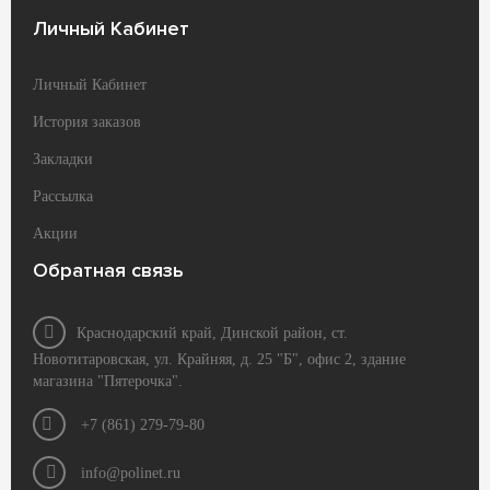
Личный Кабинет
Личный Кабинет
История заказов
Закладки
Рассылка
Акции
Обратная связь
Краснодарский край, Динской район, ст.
Новотитаровская, ул. Крайняя, д. 25 "Б", офис 2, здание
магазина "Пятерочка".
+7 (861) 279-79-80
info@polinet.ru