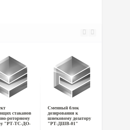
ект
Сменный блок
ющих стаканов
дозирования к
мно-роторному
шнековому дозатору
ру "РТ-ТС-ДО-
"РТ-ДШВ-01"