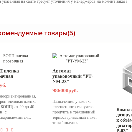
 указанная на сайте требует уточнения у менеджеров на момент заказа
комендуемые товары(5)
 пленка
Автомат
рачная
упаковочный "РТ-
УМ-23"
уб.
986000руб.
ноориентированная,
ропиленовая пленка
Назначение: упаковка
БОПП) от 20 до 40
взвешенного сыпучего
Компл
н, с
продукта в трёхшовный
дозиру
свариваемым сл...
термосвариваемый пакет
к объё
типа "подушка...
дозато
Р-03"