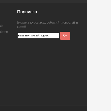
Подписка
Будьте в курсе всех событий, новостей и
ой
акций.
айняя,