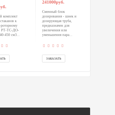
241000руб.
уб.
Сменный блок
й комплект
дозирования - шнек и
стаканов к
дозирующая труба,
-роторному
предназначен для
у РТ-ТС-ДО-
увеличения или
0-450 см3...
уменьшения пара...