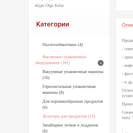
skype Olga Kelar
Категории
Опи
Предн
Паллетообмотчики (4)
- семе
Фасовочно-упаковочное
- орех
оборудование (161)
+
- кофе
Вакуумные упаковочные машины
- фис
(16)
- и д
Горизонтальные упаковочные
Отлич
машины (8)
устан
Для порошкообразных продуктов
Произ
(6)
Совме
Дозаторы для продуктов (13)
типа 
Запайщики лотков и поддонов
(6)