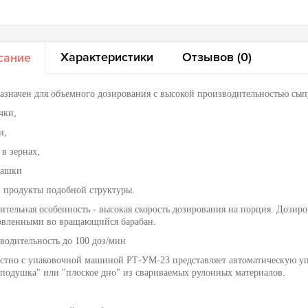
Характеристики
Отзывов (0)
сание
азначен для объемного дозирования с высокой производительностью сыпу
чки,
и,
 в зернах,
ташки
р. продукты подобной структуры.
ительная особенность - высокая скорость дозирования на порция. Дози
овленными во вращающийся барабан.
водительность до 100 доз/мин
стно с упаковочной машиной РТ-УМ-23 представляет автоматическую уп
"подушка" или "плоское дно" из свариваемых рулонных материалов.