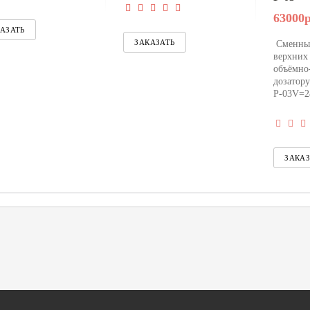
63000р
Сменны
верхних 
объёмно
дозатор
Р-03V=24