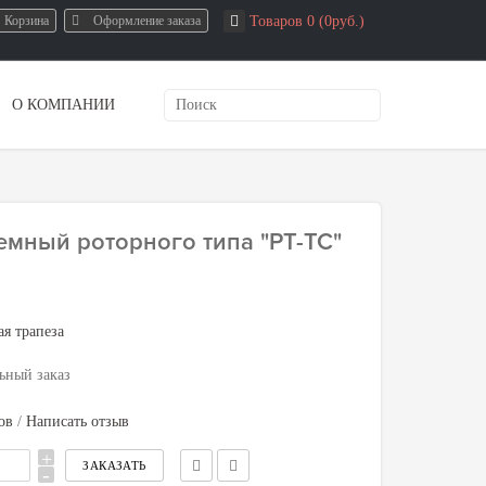
Корзина
Оформление заказа
Товаров 0 (0руб.)
О КОМПАНИИ
емный роторного типа "РТ-ТС"
ая трапеза
ьный заказ
ов
/
Написать отзыв
+
-