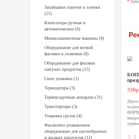
*
Цена
Запайщики пакетов и пленки
(21)
Клипсаторы ручные и
автоматические (6)
Ре
Мешкозашивочные машины (8)
Оборудование для мелкой
фасовки и упаковки (8)
Оборудование для фасовки
сыпучих продуктов (15)
БОПП
Скин упаковка (1)
проз
Термодатеры (3)
330р
Термоусадочные аппараты (31)
Двуос
Транспортеры (3)
полип
BOPP(
Упаковка грузов (4)
микро
термо
Фасовочно-упаковочное
оборудование для пастообразных
и жидких продуктов (12)