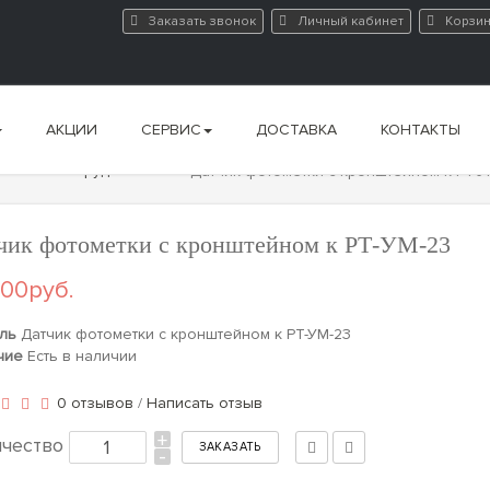
Заказать звонок
Личный кабинет
Корзи
АКЦИИ
СЕРВИС
ДОСТАВКА
КОНТАКТЫ
очного оборудования
Датчик фотометки с кронштейном к РТ-У
чик фотометки с кронштейном к РТ-УМ-23
00руб.
ль
Датчик фотометки с кронштейном к РТ-УМ-23
чие
Есть в наличии
0 отзывов
/
Написать отзыв
+
ичество
-