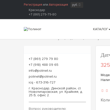
Регистрация
или
Авторизация
руб.
Краснодар
+7 (861) 279-79-80
КАТАЛОГ
Главная
Комплектующие для пищевого и упаков
Дат
+7 (861) 279 79 80
325
+7 (918) 488 09 65
info@polinet.ru
Моде
polinet@polinet.ru
Нали
icq - 673-316-727
г. Краснодар, Динской район, ст.
Новотитаровская, ул. Крайняя, д.
25 Б, офис 2.
Кол
Вопрос руководителю: