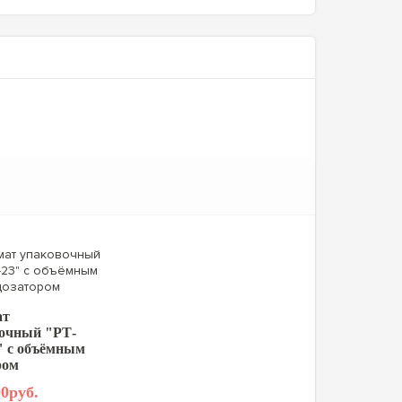
ат
очный "РТ-
 с объёмным
ром
0руб.