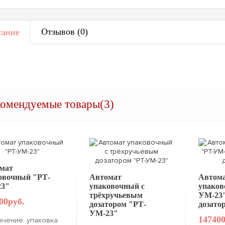
Отзывов (0)
ание
комендуемые товары(3)
мат
овочный "РТ-
Автомат
Автом
3"
упаковочный с
упаков
трёхручьевым
УМ-23"
00руб.
дозатором "РТ-
дозато
УМ-23"
147400
чение: упаковка