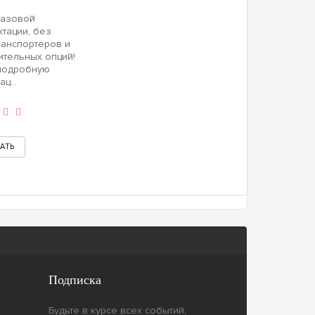
базовой
тации, без
ранспортеров и
ительных опций!
подробную
ц...
Подписка
Будьте в курсе всех событий,