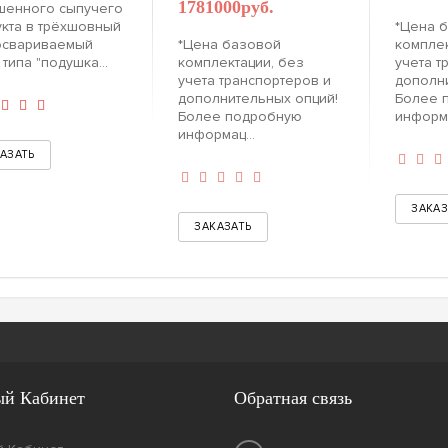
1781000руб.
шенного сыпучего
кта в трёхшовный
*Цена 
освариваемый
*Цена базовой
комплек
 типа "подушка...
комплектации, без
учета т
учета транспортеров и
дополн
дополнительных опций!
Более 
Более подробную
информа
информац...
й Кабинет
Обратная связь