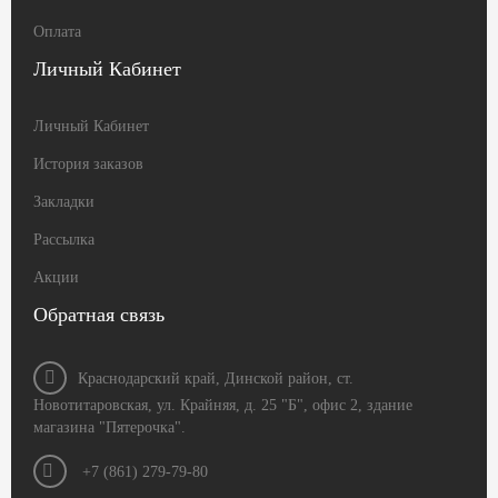
Оплата
Личный Кабинет
Личный Кабинет
История заказов
Закладки
Рассылка
Акции
Обратная связь
Краснодарский край, Динской район, ст.
Новотитаровская, ул. Крайняя, д. 25 "Б", офис 2, здание
магазина "Пятерочка".
+7 (861) 279-79-80