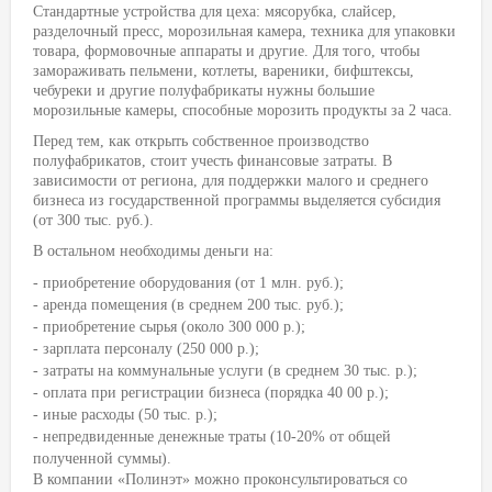
Стандартные устройства для цеха: мясорубка, слайсер,
разделочный пресс, морозильная камера, техника для упаковки
товара, формовочные аппараты и другие. Для того, чтобы
замораживать пельмени, котлеты, вареники, бифштексы,
чебуреки и другие полуфабрикаты нужны большие
морозильные камеры, способные морозить продукты за 2 часа.
Перед тем, как открыть собственное производство
полуфабрикатов, стоит учесть финансовые затраты. В
зависимости от региона, для поддержки малого и среднего
бизнеса из государственной программы выделяется субсидия
(от 300 тыс. руб.).
В остальном необходимы деньги на:
- приобретение оборудования (от 1 млн. руб.);
- аренда помещения (в среднем 200 тыс. руб.);
- приобретение сырья (около 300 000 р.);
- зарплата персоналу (250 000 р.);
- затраты на коммунальные услуги (в среднем 30 тыс. р.);
- оплата при регистрации бизнеса (порядка 40 00 р.);
- иные расходы (50 тыс. р.);
- непредвиденные денежные траты (10-20% от общей
полученной суммы).
В компании «Полинэт» можно проконсультироваться со