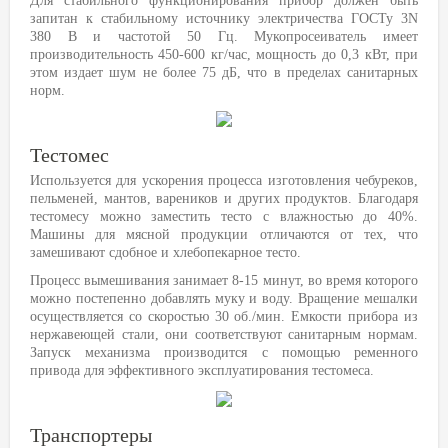
Для стабильного функционирования прибор должен быть
запитан к стабильному источнику электричества ГОСТу 3N
380 В и частотой 50 Гц. Мукопросеиватель имеет
производительность 450-600 кг/час, мощность до 0,3 кВт, при
этом издает шум не более 75 дБ, что в пределах санитарных
норм.
Тестомес
Используется для ускорения процесса изготовления чебуреков,
пельменей, мантов, вареников и других продуктов. Благодаря
тестомесу можно заместить тесто с влажностью до 40%.
Машины для мясной продукции отличаются от тех, что
замешивают сдобное и хлебопекарное тесто.
Процесс вымешивания занимает 8-15 минут, во время которого
можно постепенно добавлять муку и воду. Вращение мешалки
осуществляется со скоростью 30 об./мин. Емкости прибора из
нержавеющей стали, они соответствуют санитарным нормам.
Запуск механизма производится с помощью ременного
привода для эффективного эксплуатирования тестомеса.
Транспортеры