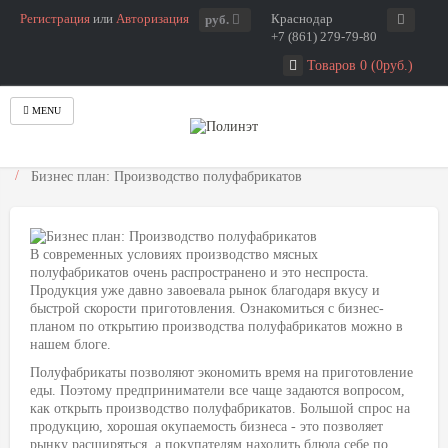
Регистрация
или
Авторизация
Краснодар
руб.
+7 (861) 279-79-80
Товаров 0 (0руб.)
MENU
Главная
Блог для предпринимателей
Бизнес план: Производство полуфабрикатов
В современных условиях производство мясных
полуфабрикатов очень распространено и это неспроста.
Продукция уже давно завоевала рынок благодаря вкусу и
быстрой скорости приготовления. Ознакомиться с бизнес-
планом по открытию производства полуфабрикатов можно в
нашем блоге.
Полуфабрикаты позволяют экономить время на приготовление
еды. Поэтому предприниматели все чаще задаются вопросом,
как открыть производство полуфабрикатов. Большой спрос на
продукцию, хорошая окупаемость бизнеса - это позволяет
рынку расширяться, а покупателям находить блюда себе по