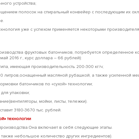
чного устройства;
ещением полосок на спиральный конвейер с последующим их ох
е.
ехнология уже с успехом применяется некоторыми производителя
производства фруктовых батончиков, потребуется определенное
ай 2016 г., курс доллара – 66 рублей):
типа, имеющая производительность 200-300 кг/ч;
100 литров,оснащенный масляной рубашкой, а также усиленной ме
ормовки батончиков по «сухой» технологии;
 для упаковки;
ние(вентиляторы, мойки, листы, тележки).
ставит 3180-3670 тыс. рублей.
ой» технологии
производства.Она включает в себя следующие этапы.
 а также небольшое количество других ингредиентов).