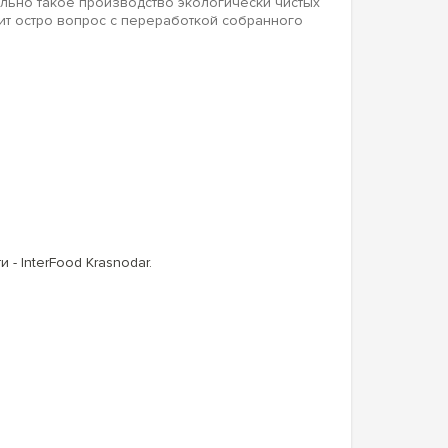
ально такое производство экологически чистых
оит остро вопрос с переработкой собранного
 InterFood Krasnodar.