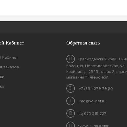
й Кабинет
Обратная связь
 Кабинет
Краснодарский край, Дин
район, ст. Новотитаровская, ул.
я заказов
Крайняя, д. 25 "Б", офис 2, здан
ки
магазина "Пятерочка".
ка
+7 (861) 279-79-80
info@polinet.ru
icq 673-316-727
skype Olga Kelar