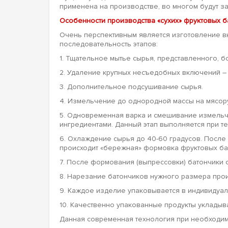
применена на производстве, во многом будут з
Особенности производства «сухих» фруктовых 
Очень перспективным является изготовление вк
последовательность этапов:
1. Тщательное мытье сырья, представленного, б
2. Удаление крупных несъедобных включений – 
3. Дополнительное подсушивание сырья.
4. Измельчение до однородной массы на мясор
5. Одновременная варка и смешивание измельче
ингредиентами. Данный этап выполняется при тем
6. Охлаждение сырья до 40-60 градусов. Посл
происходит «бережная» формовка фруктовых ба
7. После формования (выпрессовки) батончики 
8. Нарезание батончиков нужного размера прои
9. Каждое изделие упаковывается в индивидуа
10. Качественно упакованные продукты укладыв
Данная современная технология при необходим