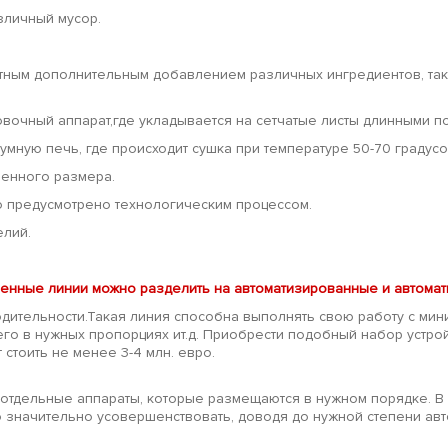
зличный мусор.
ным дополнительным добавлением различных ингредиентов, таки
овочный аппарат,где укладывается на сетчатые листы длинными 
умную печь, где происходит сушка при температуре 50-70 градусо
ленного размера.
то предусмотрено технологическим процессом.
елий.
енные линии можно разделить на автоматизированные и автомат
дительности.Такая линия способна выполнять свою работу с мин
го в нужных пропорциях ит.д. Приобрести подобный набор устро
стоить не менее 3-4 млн. евро.
отдельные аппараты, которые размещаются в нужном порядке. В 
 значительно усовершенствовать, доводя до нужной степени авт