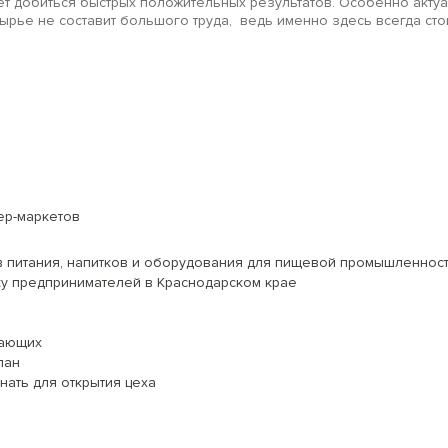
ет добиться быстрых положительных результатов. Особенно акту
сырье не составит большого труда, ведь именно здесь всегда ст
ер-маркетов
питания, напитков и оборудования для пищевой промышленности -
у предпринимателей в Краснодарском крае
нающих
лан
нать для открытия цеха