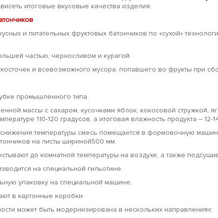
ависеть итоговые вкусовые качества изделия.
батончиков
усных и питательных фруктовых батончиков по «сухой» технолог
ольшей частью, черносливом и курагой.
косточек и всевозможного мусора, попавшего во фрукты при сбор
убке промышленного типа.
нной массы с сахаром, кусочками яблок, кокосовой стружкой, 
пературе 110-120 градусов, а итоговая влажность продукта – 12-1
е снижения температуры смесь помещается в формовочную машину
тончиков на листы шириной500 мм.
остывают до комнатной температуры на воздухе, а также подсуши
зводится на специальной гильотине.
льную упаковку на специальной машине.
ают в картонные коробки.
ости может быть модернизирована в нескольких направлениях: