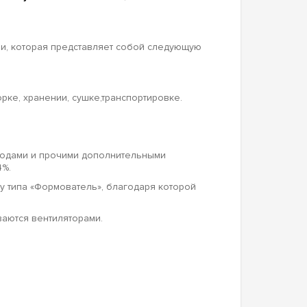
ии, которая представляет собой следующую
ке, хранении, сушке,транспортировке.
ягодами и прочими дополнительными
4%.
 типа «Формователь», благодаря которой
ваются вентиляторами.