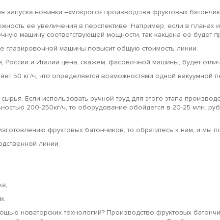
запуска новинки –«мокрого» производства фруктовых батончиков
жность ее увеличения в перспективе. Например, если в планах 
очную машину соответствующей мощности, так какцена ее будет пр
чие глазировочной машины повысит общую стоимость линии.
, России и Италии цена, скажем, фасовочной машины, будет отлич
ет 50 кг/ч, что определяется возможностями одной вакуумной п
ырья. Если использовать ручной труд для этого этапа производств
ностью 200-250кг/ч, то оборудование обойдется в 20-25 млн. ру
зготовлению фруктовых батончиков, то обратитесь к нам, и мы п
одственной линии;
ка;
м.
ощью новаторских технологий? Производство фруктовых батончи