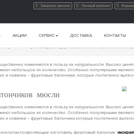
Заказать звонок
Личный кабинет
Корзи
АКЦИИ
СЕРВИС
ДОСТАВКА
КОНТАКТЫ
нции рынка
Производство фруктовых батончиков мюсли: как ор
ущественно изменяются в пользу их натуральности. Высоко ценят
, имеют небольшое их количество. Особенно популярными являют
них и новинка – фруктовые батончики, которые постепенно выте
атончиков мюсли
ущественно изменяются в пользу их натуральности. Высоко ценят
, имеют небольшое их количество. Особенно популярными являют
них и новинка – фруктовые батончики,которые постепенно вытес
хнологии,позволяющие изготовить фруктовый батончик:
«мокрая