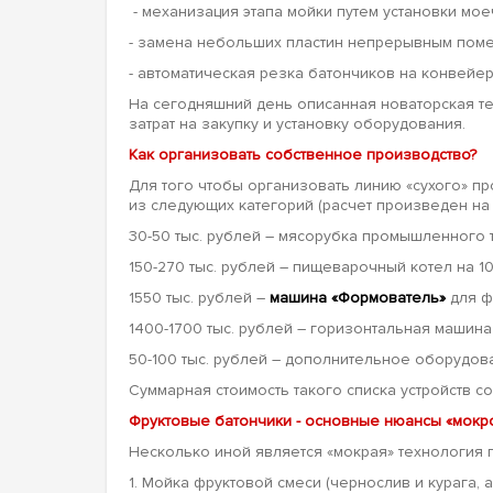
- механизация этапа мойки путем установки мое
- замена небольших пластин непрерывным пом
- автоматическая резка батончиков на конвейер
На сегодняшний день описанная новаторская т
затрат на закупку и установку оборудования.
Как организовать собственное производство?
Для того чтобы организовать линию «сухого» 
из следующих категорий (расчет произведен на м
30-50 тыс. рублей – мясорубка промышленного 
150-270 тыс. рублей – пищеварочный котел на 
1550 тыс. рублей –
машина «Формователь»
для ф
1400-1700 тыс. рублей – горизонтальная машина
50-100 тыс. рублей – дополнительное оборудова
Суммарная стоимость такого списка устройств со
Фруктовые батончики - основные нюансы «мокр
Несколько иной является «мокрая» технология 
1. Мойка фруктовой смеси (чернослив и курага,