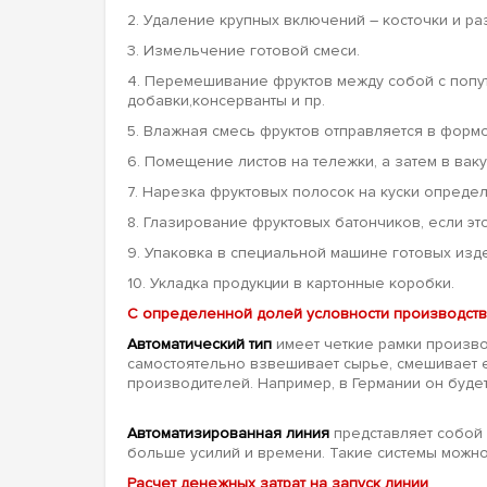
2. Удаление крупных включений – косточки и ра
3. Измельчение готовой смеси.
4. Перемешивание фруктов между собой с попут
добавки,консерванты и пр.
5. Влажная смесь фруктов отправляется в форм
6. Помещение листов на тележки, а затем в ваку
7. Нарезка фруктовых полосок на куски опреде
8. Глазирование фруктовых батончиков, если э
9. Упаковка в специальной машине готовых изд
10. Укладка продукции в картонные коробки.
С определенной долей условности производств
Автоматический тип
имеет четкие рамки произво
самостоятельно взвешивает сырье, смешивает е
производителей. Например, в Германии он будет 
Автоматизированная линия
представляет собой 
больше усилий и времени. Такие системы можно
Расчет денежных затрат на запуск линии