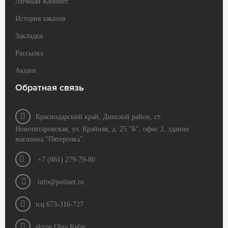
Личный Кабинет
История заказов
Закладки
Рассылка
Акции
Обратная связь
Краснодарский край, Динской район, ст.
Новотитаровская, ул. Крайняя, д. 25 "Б", офис 2, здание
магазина "Пятерочка".
+7 (861) 279-79-80
info@polinet.ru
icq 673-316-727
skype Olga Kelar