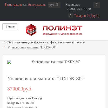
Регистрация
или
Авторизация
Краснодар
руб.
+7 (861) 279-79-80
Товаров 0 (0руб.)
MENU
Главная
Упаковка продуктов
Оборудование для фасовки кофе в вакуумные пакеты
Упаковочная машина "DXDК-80"
Упаковочная машина "DXDК-80"
370000руб.
Производитель
Dasong
Модель
DXDK-80
Наличие
В наличие