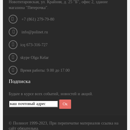
Новотитаровская, ул. Крайняя, д. 25 "Б", офис 2, здание
магазина "Пятерочка".
+7 (861) 279-79-80
info@polinet.ru
icq 673-316-727
skype Olga Kelar
Время работы: 9.00 до 17.00
Подписка
Будьте в курсе всех событий, новостей и акций.
© Полинэт 1999-2023, При перепечатке материалов ссылка на
сайт обязательна.