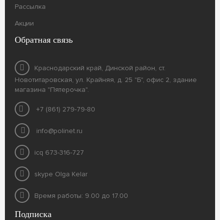
Рассылка
Акции
Обратная связь
Краснодарский край, Динской район, ст.
Новотитаровская, ул. Крайняя, д. 25 "Б", офис 2, здание
магазина "Пятерочка".
+7 (861) 279-79-80
info@polinet.ru
icq 673-316-727
skype Olga Kelar
Время работы: 9.00 до 17.00
Подписка