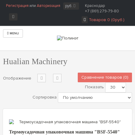
Регистрация
или
Авторизация
Краснодар
руб.
+7 (861) 279-79-80
Товаров 0 (0руб.)
MENU
Главная
Производитель
Hualian Machinery
Hualian Machinery
Сравнение товаров (0)
Отображение
Показать
Сортировка
Термоусадочная упаковочная машина "BSF-5540"