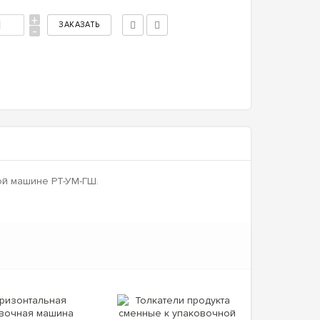
+
-
ой машине РТ-УМ-ГШ.