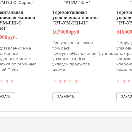
зонтальная
Горизонтальная
Горизо
овочная машина
упаковочная машина
упаков
-УМ-ГШ-C
"РТ-УМ-ГШ-Н"
"РТ-У
во)"
1070000руб.
916000
000руб.
Тип упаковки - пакет
Оборуд
дставленное на
flow pack
упаков
ражениях
(флоупак)Назначение:Групповая
спектр
удование может
упаковка любых
продукт
аться от серийных
укладок продуктов,
хлебо-
ей ** Ука...
держа...
изделия