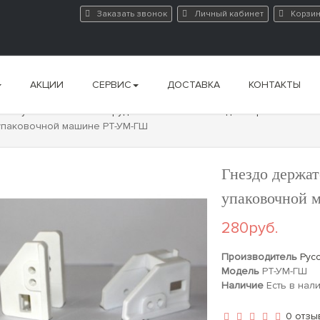
Заказать звонок
Личный кабинет
Корзи
АКЦИИ
СЕРВИС
ДОСТАВКА
КОНТАКТЫ
го и упаковочного оборудования
Запчасти для горизонтальн
 упаковочной машине РТ-УМ-ГШ
Гнездо держат
упаковочной
280руб.
Производитель
Рус
Модель
РТ-УМ-ГШ
Наличие
Есть в нал
0 отзы