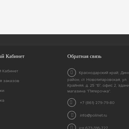
й Кабинет
Обратная связь
 Кабинет
Краснодарский край, Дин
район, ст. Новотитаровская, ул.
я заказов
Крайняя, д. 25 "Б", офис 2, здан
ки
магазина "Пятерочка".
ка
+7 (861) 279-79-80
info@polinet.ru
icq 673-316-727