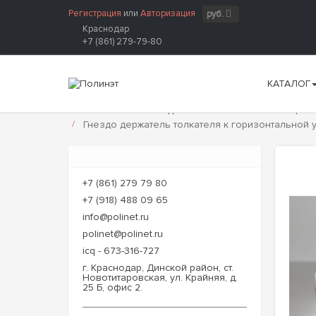
Регистрация
или
Авторизация
руб.
Краснодар
+7 (861) 279-79-80
КАТАЛОГ
Главная
Запчасти для технологического пищево
Гнездо держатель толкателя к горизонтальной
+7 (861) 279 79 80
+7 (918) 488 09 65
info@polinet.ru
polinet@polinet.ru
icq - 673-316-727
г. Краснодар, Динской район, ст.
Новотитаровская, ул. Крайняя, д.
25 Б, офис 2.