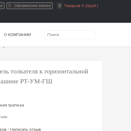
Товаров 0 (0руб.)
на
Оформление заказа
О КОМПАНИИ
ых упаковочных машин РТ-УМ-ГШ
ель толкателя к горизонтальной
 машине РТ-УМ-ГШ
ская трапеза
ичии
вов
/
Написать отзыв