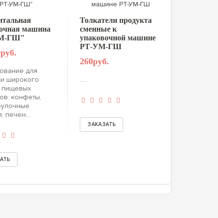
нтальная
Толкатели продукта
очная машина
сменные к
М-ГШ"
упаковочной машине
РТ-УМ-ГШ
руб.
260руб.
ование для
ки широкого
.....
а пищевых
ов: конфеты,
булочные
, печен...